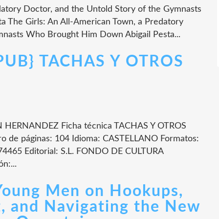
datory Doctor, and the Untold Story of the Gymnasts
 The Girls: An All-American Town, a Predatory
ymnasts Who Brought Him Down Abigail Pesta...
{EPUB} TACHAS Y OTROS
 HERNANDEZ Ficha técnica TACHAS Y OTROS
e páginas: 104 Idioma: CASTELLANO Formatos:
74465 Editorial: S.L. FONDO DE CULTURA
:...
 Young Men on Hookups,
t, and Navigating the New