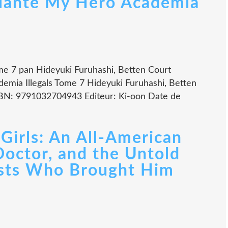
ilante My Hero Academia
me 7 pan Hideyuki Furuhashi, Betten Court
demia Illegals Tome 7 Hideyuki Furuhashi, Betten
SBN: 9791032704943 Editeur: Ki-oon Date de
irls: An All-American
Doctor, and the Untold
asts Who Brought Him